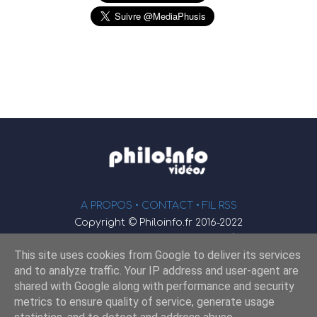
A PROPOS •
CONTACT
• FIL RSS
Copyright © Philoinfo.fr 2016-2022
φ
Vidéothèque de philosophie
This site uses cookies from Google to deliver its services
Webmaster : JEND
and to analyze traffic. Your IP address and user-agent are
shared with Google along with performance and security
metrics to ensure quality of service, generate usage
Retrouvez-nous sur