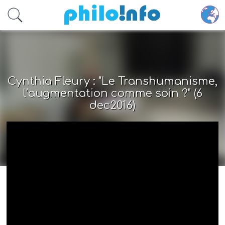
Accéder au contenu principal
Cynthia Fleury : "Le Transhumanisme,
l’augmentation comme soin ?" (6
dec2016)