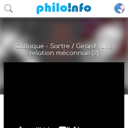
Accéder au contenu principal
Colloque - Sartre / Girard : une
relation méconnue (2)