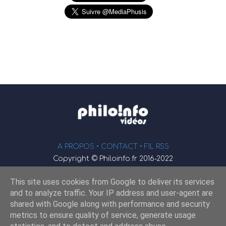
A PROPOS •
CONTACT
• FIL RSS
Copyright © Philoinfo.fr 2016-2022
φ
Vidéothèque de philosophie
This site uses cookies from Google to deliver its services
Webmaster : JEND
and to analyze traffic. Your IP address and user-agent are
shared with Google along with performance and security
metrics to ensure quality of service, generate usage
Retrouvez-nous sur