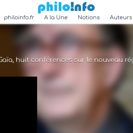
Accéder au contenu principal
philoinfo.fr
A la Une
Notions
Auteur
Gaïa, huit conférences sur le nouveau r