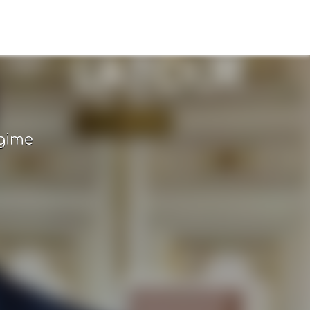
s
égime