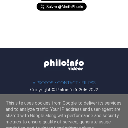
A PROPOS •
CONTACT
• FIL RSS
Copyright © Philoinfo.fr 2016-2022
φ
Vidéothèque de philosophie
This site uses cookies from Google to deliver its services
Webmaster : JEND
and to analyze traffic. Your IP address and user-agent are
shared with Google along with performance and security
metrics to ensure quality of service, generate usage
Retrouvez-nous sur