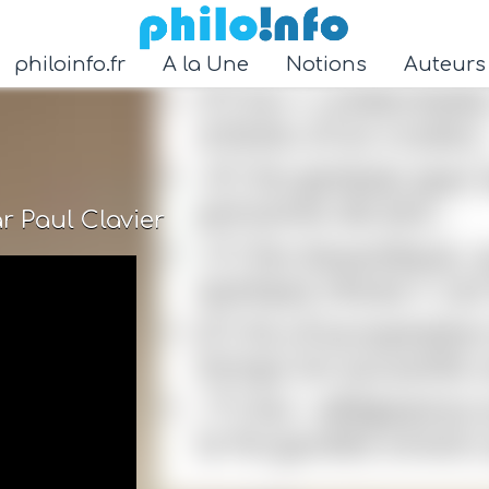
Accéder au contenu principal
philoinfo.fr
A la Une
Notions
Auteur
r Paul Clavier