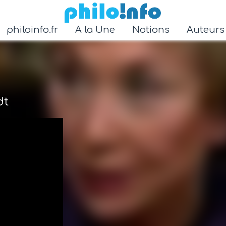
Accéder au contenu principal
philoinfo.fr
A la Une
Notions
Auteur
dt