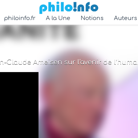
Accéder au contenu principal
philoinfo.fr
A la Une
Notions
Auteur
n-Claude Ameisen sur l'avenir de l'huma