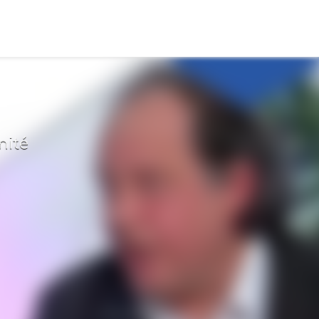
s
nité