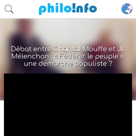
Accéder au contenu principal
Débat entre Chantal Mouffe et JL
Mélenchon : « Fédérer le peuple »,
une démarche populiste ?