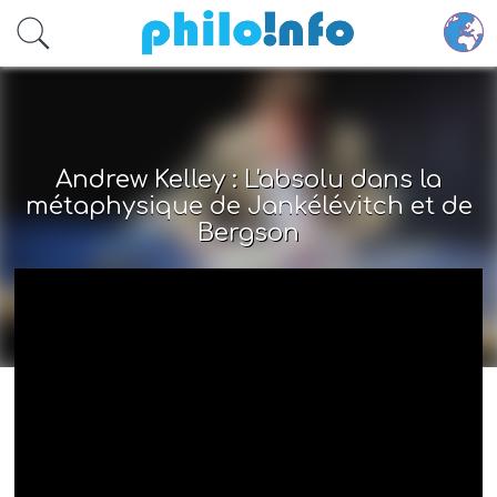
Accéder au contenu principal
Andrew Kelley : L'absolu dans la
métaphysique de Jankélévitch et de
Bergson